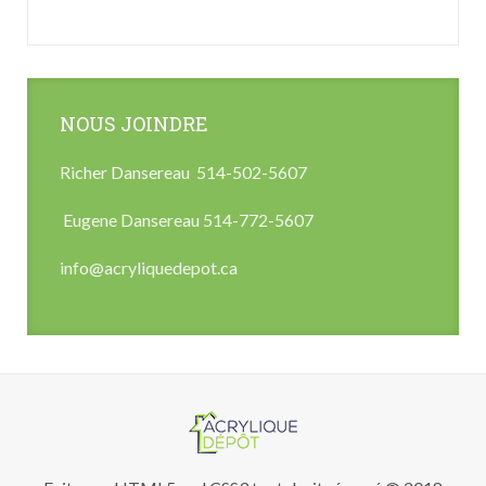
NOUS JOINDRE
Richer Dansereau 514-502-5607
Eugene Dansereau 514-772-5607
info@acryliquedepot.ca